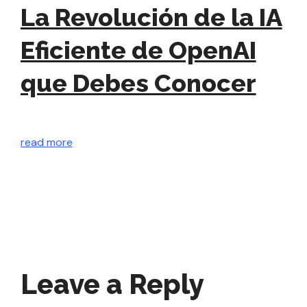
E
La Revolución de la IA
I
Eficiente de OpenAI
¿
que Debes Conocer
l
g
read more
d
rea
Leave a Reply