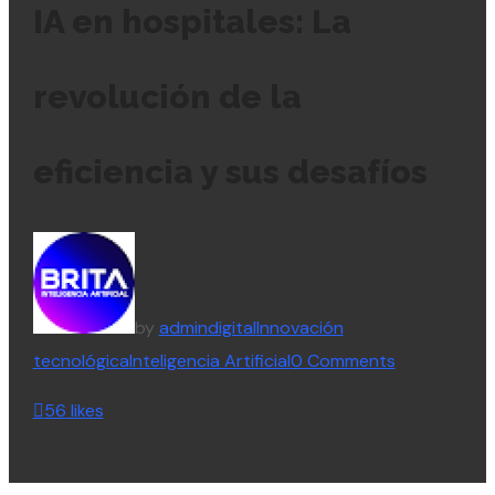
IA en hospitales: La
revolución de la
eficiencia y sus desafíos
by
admin
digital
Innovación
tecnológica
Inteligencia Artificial
0 Comments
56
likes