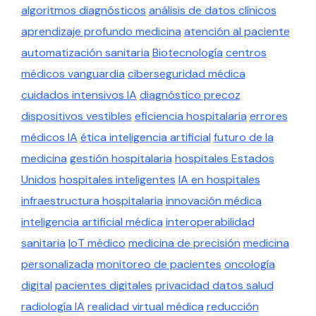
algoritmos diagnósticos
análisis de datos clínicos
aprendizaje profundo medicina
atención al paciente
automatización sanitaria
Biotecnología
centros
médicos vanguardia
ciberseguridad médica
cuidados intensivos IA
diagnóstico precoz
dispositivos vestibles
eficiencia hospitalaria
errores
médicos IA
ética inteligencia artificial
futuro de la
medicina
gestión hospitalaria
hospitales Estados
Unidos
hospitales inteligentes
IA en hospitales
infraestructura hospitalaria
innovación médica
inteligencia artificial médica
interoperabilidad
sanitaria
IoT médico
medicina de precisión
medicina
personalizada
monitoreo de pacientes
oncología
digital
pacientes digitales
privacidad datos salud
radiología IA
realidad virtual médica
reducción