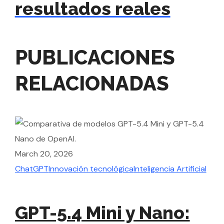
resultados reales
PUBLICACIONES
RELACIONADAS
March 20, 2026
ChatGPT
Innovación tecnológica
Inteligencia Artificial
Apri
Cha
GPT-5.4 Mini y Nano: