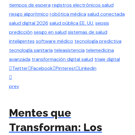
tiempos de espera
registros electrónicos salud
riesgo algorítmico
robótica médica
salud conectada
salud digital 2026
salud pública EE. UU.
sepsis
predicción
sesgo en salud
sistemas de salud
inteligentes
software médico
tecnología predictiva
tecnología sanitaria
teleasistencia
telemedicina
avanzada
transformación digital salud
triaje digital
Twitter
Facebook
Pinterest
Linkedin
prev
Mentes que
Transforman: Los