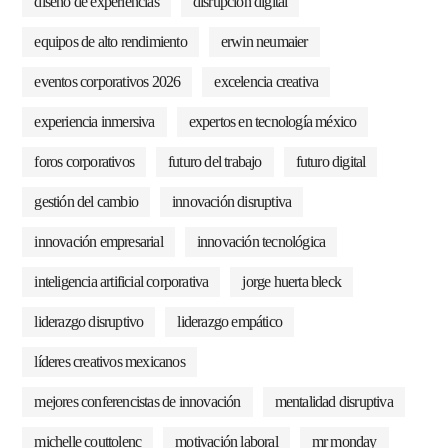
diseño de experiencias
disrupción digital
equipos de alto rendimiento
erwin neumaier
eventos corporativos 2026
excelencia creativa
experiencia inmersiva
expertos en tecnología méxico
foros corporativos
futuro del trabajo
futuro digital
gestión del cambio
innovación disruptiva
innovación empresarial
innovación tecnológica
inteligencia artificial corporativa
jorge huerta bleck
liderazgo disruptivo
liderazgo empático
líderes creativos mexicanos
mejores conferencistas de innovación
mentalidad disruptiva
michelle couttolenc
motivación laboral
mr monday