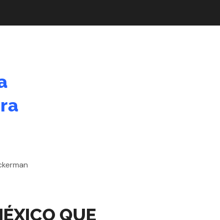
a
ura
 MÉXICO QUE