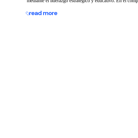
mediante el liderazgo estratégico y educativo. En el com
read more