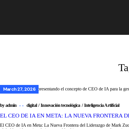
Ta
March 27, 2026
by
admin
digital
Innovación tecnológica
Inteligencia Artificial
EL CEO DE IA EN META: LA NUEVA FRONTERA
El CEO de IA en Meta: La Nueva Frontera del Liderazgo de Mark Zucke