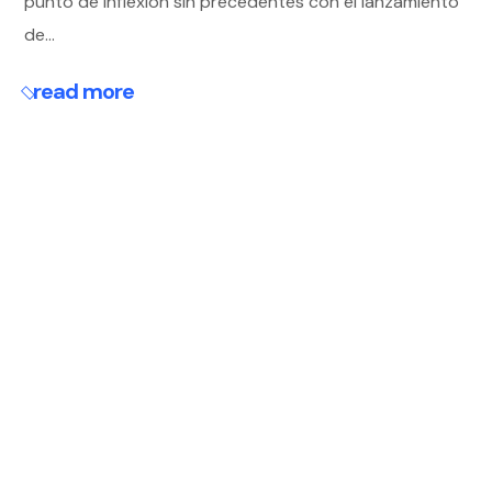
punto de inflexión sin precedentes con el lanzamiento
de...
read more