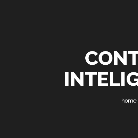
CONT
INTELI
home